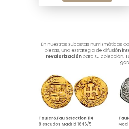
En nuestras subastas numismáticas c
piezas, una estrategia de difusión in
revalorización
para
su colección. T
gar
ion 114
Tauler&Fau Selection 160
Taul
1646/5
Moclón sobre 2 reales 1651
100 