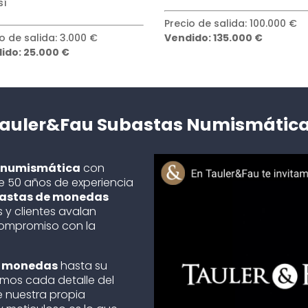
o de salida: 100.000 €
Precio de salida: 50.000 €
ido: 135.000 €
Vendido: 80.000 €
auler&Fau Subastas Numismátic
n
numismática
con
 50 años de experiencia
bastas de monedas
s y clientes avalan
 compromiso con la
as monedas
hasta su
amos cada detalle del
e nuestra propia