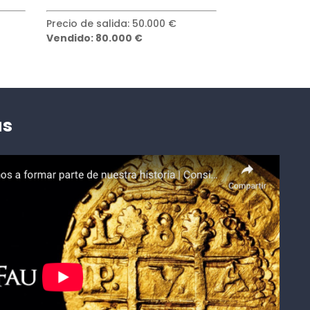
Precio de salida: 8.000 €
Precio de sali
Vendido: 30.000 €
Vendido: 100
as