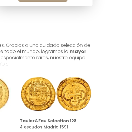
es. Gracias a una cuidada selección de
 de todo el mundo, logramos la
mayor
s especialmente raras, nuestro equipo
ble.
Tauler&Fau Selection 160
Tauler&Fau S
Doble excelente Toledo
10 cruzados M