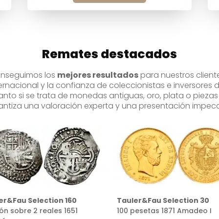
Remates destacados
onseguimos los
mejores resultados
para nuestros client
ternacional y la confianza de coleccionistas e inversores
anto si se trata de monedas antiguas, oro, plata o pieza
antiza una valoración experta y una presentación impeca
er&Fau Selection 30
Tauler&Fau Selection 128
pesetas 1871 Amadeo I
4 escudos Madrid 1591