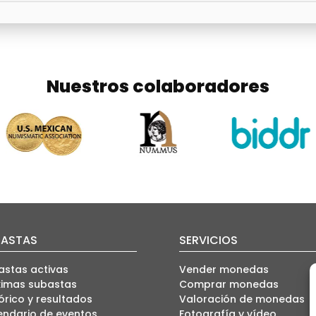
Nuestros colaboradores
BASTAS
SERVICIOS
astas activas
Vender monedas
ximas subastas
Comprar monedas
órico y resultados
Valoración de monedas
endario de eventos
Fotografía y vídeo