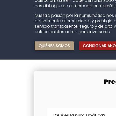
colección. Este enfoque personalizado 
nos distingue en el mercado numismáti
Nuestra pasión por la numismática nos i
activamente al crecimiento y prestigio d
servicio transparente, seguro y de alto 
coleccionistas como para inversores.
QUIÉNES SOMOS
CONSIGNAR AHO
Pre
¿Qué es la numismática?