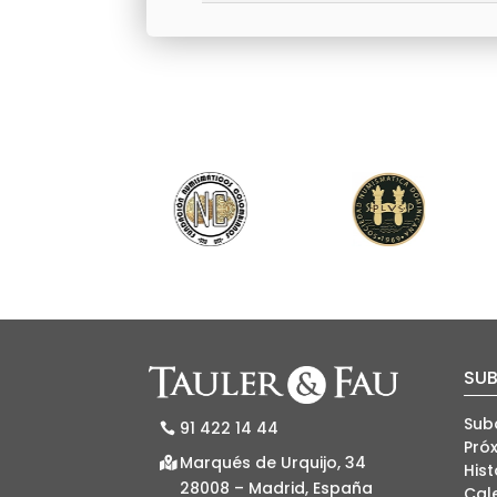
SU
Sub
91 422 14 44
Pró
Marqués de Urquijo, 34
Hist
28008 – Madrid, España
Cal