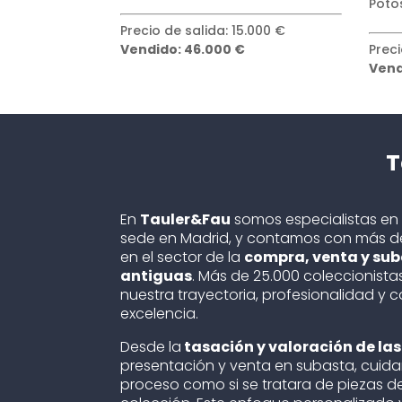
Potosí
.000 €
Preci
Precio de salida: 3.000 €
Vend
Vendido: 25.000 €
T
En
Tauler&Fau
somos especialistas e
sede en Madrid, y contamos con más de
en el sector de la
compra, venta y su
antiguas
. Más de 25.000 coleccionista
nuestra trayectoria, profesionalidad y
excelencia.
Desde la
tasación y valoración de l
presentación y venta en subasta, cuid
proceso como si se tratara de piezas d